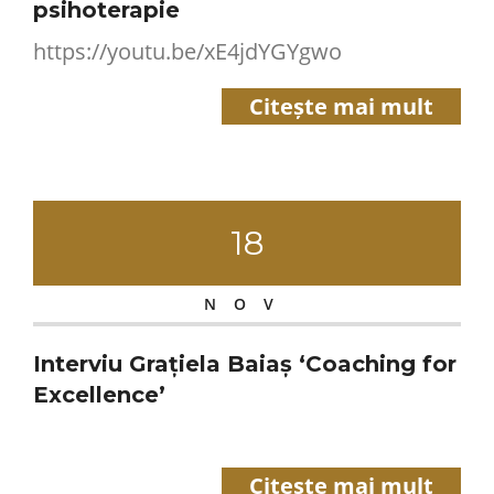
psihoterapie
https://youtu.be/xE4jdYGYgwo
Citește mai mult
18
NOV
Interviu Grațiela Baiaș ‘Coaching for
Excellence’
Citește mai mult