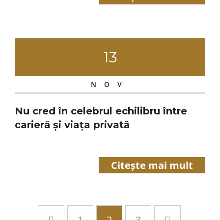
13
NOV
Nu cred în celebrul echilibru între
carieră și viața privată
Citește mai mult
1
2
3